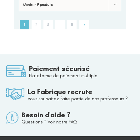
Montrer
9 produits
1
2
3
…
8
Paiement sécurisé
Plateforme de paiement multiple
La Fabrique recrute
Vous souhaitez faire partie de nos professeurs ?
Besoin d'aide ?
Questions ? Voir notre FAQ