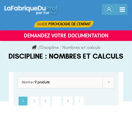
Skip
to
content
GUIDE
PSYCHOLOGIE DE L'ENFANT
DEMANDEZ VOTRE DOCUMENTATION
/
Discipline :
Nombres et calculs
DISCIPLINE :
NOMBRES ET CALCULS
Montrer
9 produits
1
2
3
…
8