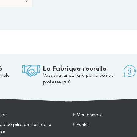
é
La Fabrique recrute
tiple
Vous souhaitez faire partie de nos
professeurs ?
ueil
Mon compte
ge de prise en main de la
Panier
sse