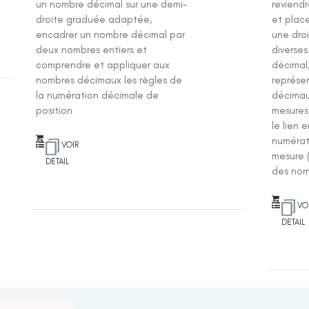
un nombre décimal sur une demi-
reviend
droite graduée adaptée,
et plac
encadrer un nombre décimal par
une dro
deux nombres entiers et
diverse
comprendre et appliquer aux
décimal,
nombres décimaux les règles de
représe
la numération décimale de
décimau
position
mesures
le lien 
numérat
VOIR
mesure 
DETAIL
des nom
VO
DETAIL