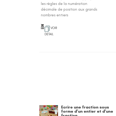
les règles de la numération
décimale de position aux grands
nombres entiers
VOIR
DETAIL
Ecrire une fraction sous
forme d’un entier et d’une
fraction