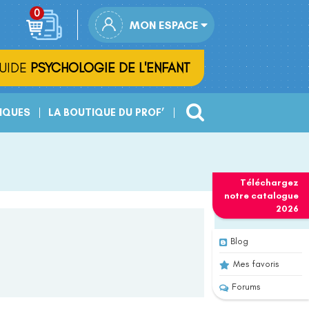
MON ESPACE
UIDE
PSYCHOLOGIE DE L'ENFANT
IQUES
LA BOUTIQUE DU PROF’
Téléchargez
notre
catalogue
2026
Blog
Mes favoris
Forums