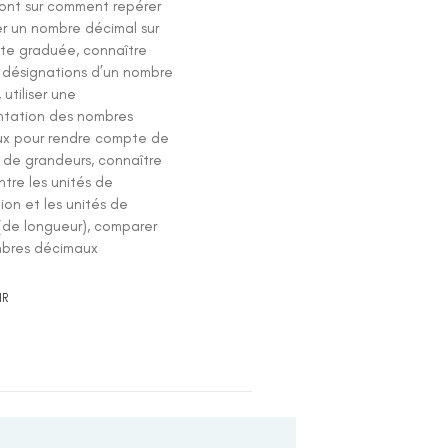
ront sur comment repérer
er un nombre décimal sur
ite graduée, connaître
s désignations d’un nombre
 utiliser une
ntation des nombres
x pour rendre compte de
 de grandeurs, connaître
entre les unités de
ion et les unités de
(de longueur), comparer
bres décimaux
IR