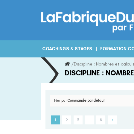
Skip
to
content
COACHINGS & STAGES
FORMATION CO
/
Discipline :
Nombres et calcul
DISCIPLINE :
NOMBRE
Trier par
Commande par défaut
1
2
3
…
8