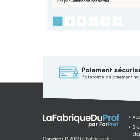
Trier par
Commande par défaut
1
2
3
…
8
Paiement sécuris
Plateforme de paiement mul
Acc
Sta
cla
Copyright © 2019
La Fabrique du