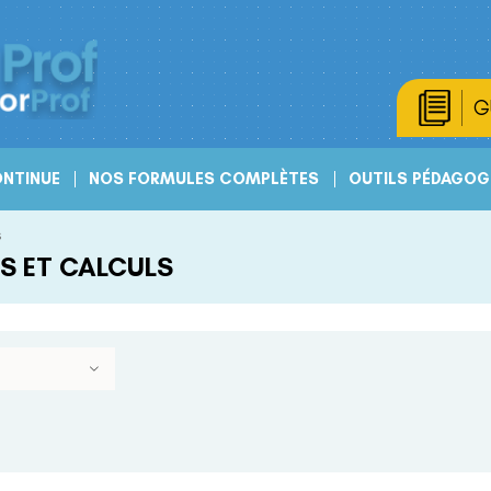
G
NTINUE
NOS FORMULES COMPLÈTES
OUTILS PÉDAGOG
s
S ET CALCULS