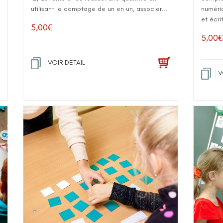
utilisant le comptage de un en un, associer...
numériq
et écri
5,00
€
5,00
€
VOIR DETAIL
V