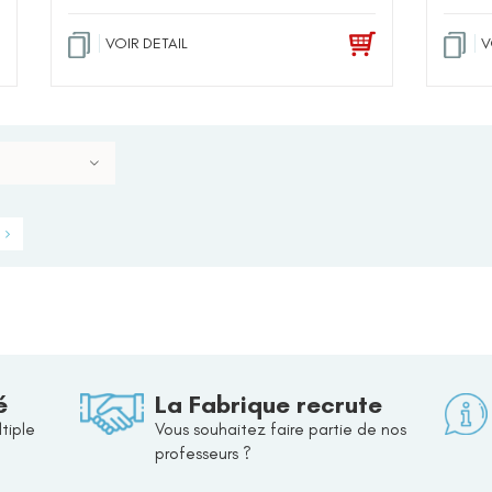
VOIR DETAIL
V
é
La Fabrique recrute
tiple
Vous souhaitez faire partie de nos
professeurs ?