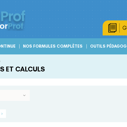
G
NTINUE
NOS FORMULES COMPLÈTES
OUTILS PÉDAGOG
s
S ET CALCULS