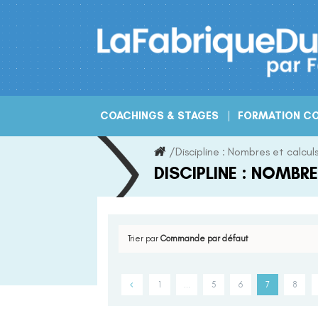
Skip
to
content
COACHINGS & STAGES
FORMATION CO
/
Discipline :
Nombres et calcul
DISCIPLINE :
NOMBRE
Trier par
Commande par défaut
1
…
5
6
7
8