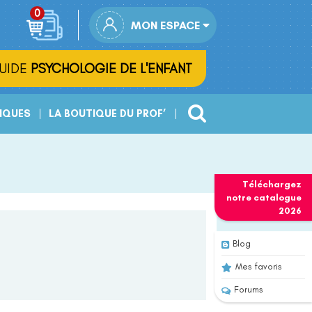
MON ESPACE
UIDE
PSYCHOLOGIE DE L'ENFANT
IQUES
LA BOUTIQUE DU PROF’
Téléchargez
notre
catalogue
2026
Blog
Mes favoris
Forums