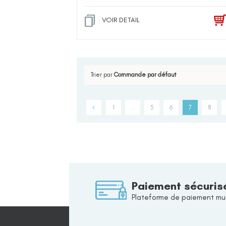
VOIR DETAIL
Trier par
Commande par défaut
1
…
5
6
7
8
Paiement sécuris
Plateforme de paiement mul