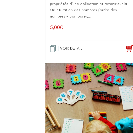
propriétés d'une collection et revenir sur la
structuration des nombres (ordre des
nombres = comparer,...
5,00
€
VOIR DETAIL