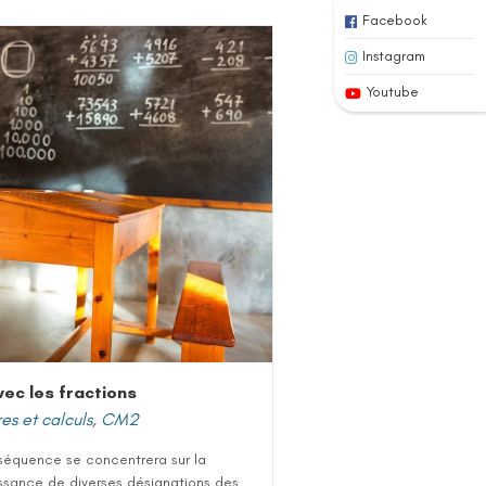
Facebook
Instagram
Youtube
vec les fractions
s et calculs
,
CM2
séquence se concentrera sur la
ssance de diverses désignations des