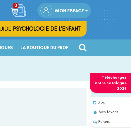
MON ESPACE
UIDE
PSYCHOLOGIE DE L'ENFANT
IQUES
LA BOUTIQUE DU PROF’
Téléchargez
notre
catalogue
2026
Blog
Mes favoris
Forums