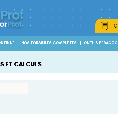
G
NTINUE
NOS FORMULES COMPLÈTES
OUTILS PÉDAGOG
s
S ET CALCULS