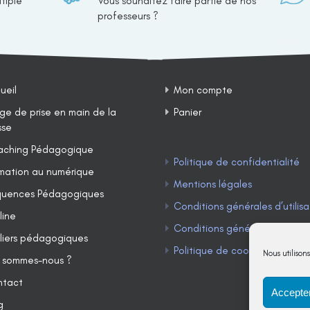
tiple
Vous souhaitez faire partie de nos
professeurs ?
ueil
Mon compte
ge de prise en main de la
Panier
sse
ching Pédagogique
Politique de confidentialité
mation au numérique
Mentions légales
uences Pédagogiques
Conditions générales d’utilisa
line
Conditions générales de ven
liers pédagogiques
Politique de cookies (UE)
Nous utilison
 sommes-nous ?
ntact
Accepter
g