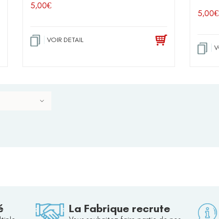
5,00
€
5,00
€
VOIR DETAIL
V
é
La Fabrique recrute