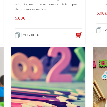
adaptée, encadrer un nombre décimal par
fraction
deux nombres entiers...
5,00
€
5,00
€
V
VOIR DETAIL