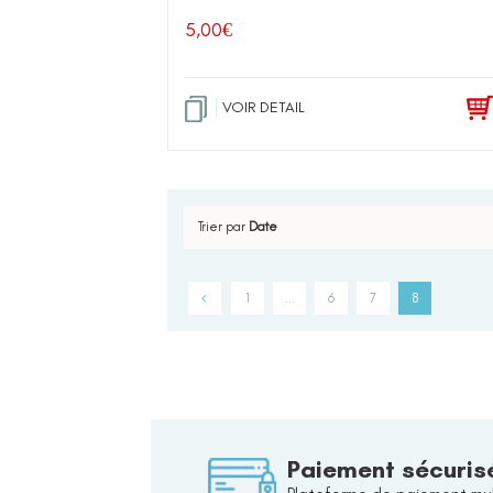
5,00
€
VOIR DETAIL
Trier par
Date
1
…
6
7
8
Paiement sécuris