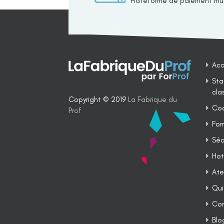
Plateforme de paiement mul
Acc
Sta
cla
Copyright © 2019
La Fabrique du
Coa
Prof
For
Séq
Hot
Ate
Qui
Co
Blo