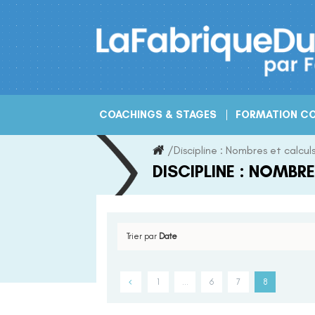
Skip
to
content
COACHINGS & STAGES
FORMATION CO
/
Discipline :
Nombres et calcul
DISCIPLINE :
NOMBRE
Trier par
Date
1
…
6
7
8