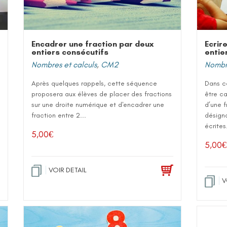
Encadrer une fraction par deux
Ecrir
entiers consécutifs
entie
Nombres et calculs
,
CM2
Nombre
Après quelques rappels, cette séquence
Dans ce
proposera aux élèves de placer des fractions
être ca
sur une droite numérique et d'encadrer une
d’une f
fraction entre 2...
désigna
écrites
5,00
€
5,00
€
VOIR DETAIL
V