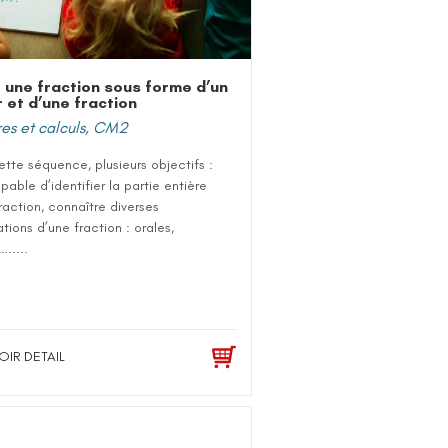
e une fraction sous forme d’un
r et d’une fraction
s et calculs
,
CM2
tte séquence, plusieurs objectifs :
pable d’identifier la partie entière
raction, connaître diverses
tions d’une fraction : orales,
….....
OIR DETAIL