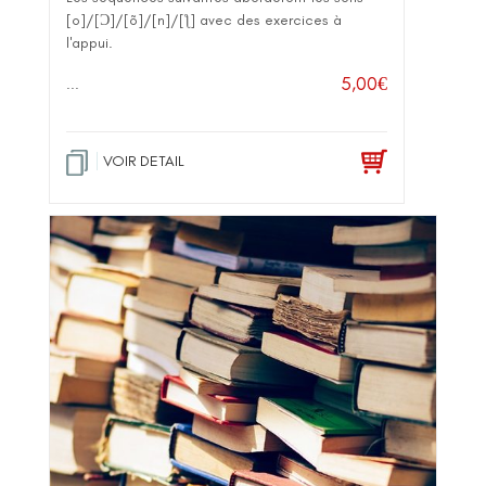
[o]/[Ɔ]/[õ]/[n]/[ƪ] avec des exercices à
l'appui.
5,00
€
...
VOIR DETAIL