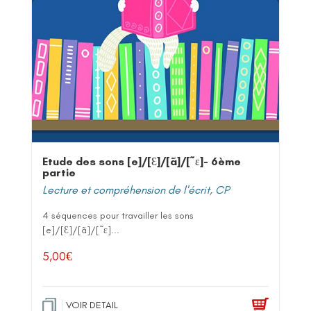
Etude des sons [e]/[Ɛ]/[ã]/[˜ε]- 6ème
partie
Lecture et compréhension de l'écrit
,
CP
4 séquences pour travailler les sons
[e]/[Ɛ]/[ã]/[˜ε]...
5,00
€
VOIR DETAIL