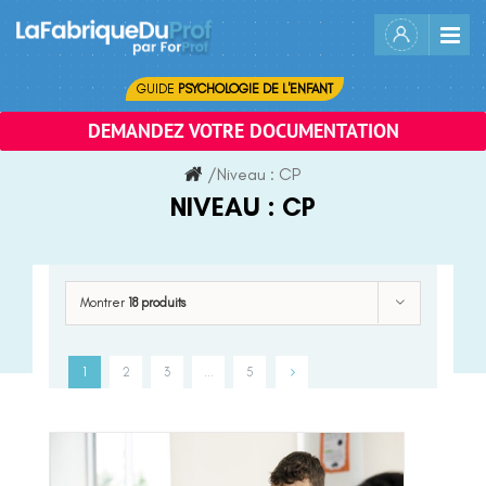
Skip
to
content
GUIDE
PSYCHOLOGIE DE L'ENFANT
DEMANDEZ VOTRE DOCUMENTATION
/
Niveau :
CP
NIVEAU :
CP
Montrer
18 produits
1
2
3
…
5