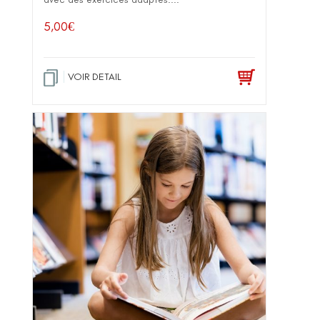
5,00
€
VOIR DETAIL