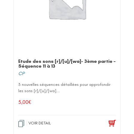
Etude des sons [r]/[u]/[wa]- 3ème partie –
Séquence 11 à 13
CP
3 nouvelles séquences détaillées pour approfondir
les sons [r]/[u]/[wa]...
5,00
€
VOIR DETAIL