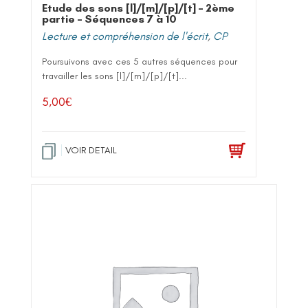
Etude des sons [l]/[m]/[p]/[t] – 2ème
partie – Séquences 7 à 10
Lecture et compréhension de l'écrit
,
CP
Poursuivons avec ces 5 autres séquences pour
travailler les sons [l]/[m]/[p]/[t]...
5,00
€
VOIR DETAIL