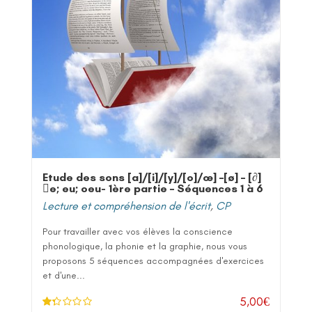
Etude des sons [a]/[i]/[y]/[o]/œ] –[ø] – [∂]
e; eu; oeu- 1ère partie – Séquences 1 à 6
Lecture et compréhension de l'écrit
,
CP
Pour travailler avec vos élèves la conscience
phonologique, la phonie et la graphie, nous vous
proposons 5 séquences accompagnées d'exercices
et d'une...
5,00
€