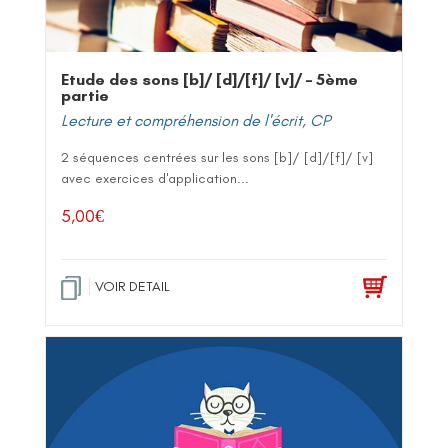
Etude des sons [b]/ [d]/[f]/ [v]/ – 5ème
partie
Lecture et compréhension de l'écrit
,
CP
2 séquences centrées sur les sons [b]/ [d]/[f]/ [v]
avec exercices d'application...
5,00
€
VOIR DETAIL