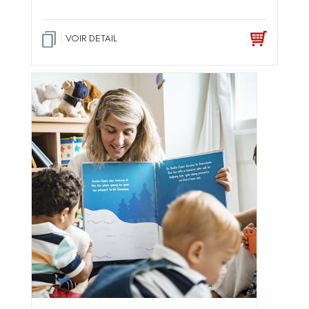
No
te
1
.2
5
VOIR DETAIL
sur
5