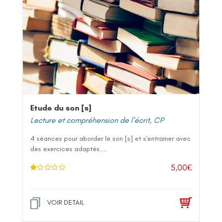
Etude du son [s]
Lecture et compréhension de l'écrit
,
CP
4 séances pour aborder le son [s] et s'entrainer avec
des exercices adaptés....
5,00
€
N
ot
e
1
.0
VOIR DETAIL
0
su
r 5