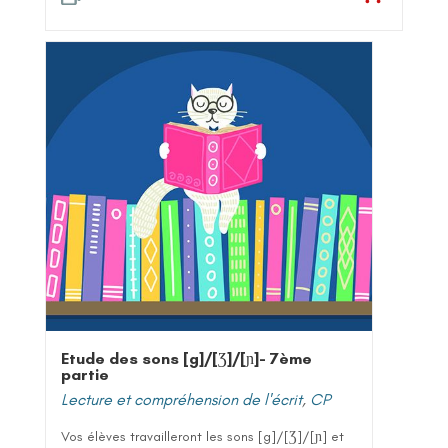
Etude des sons [g]/[Ʒ]/[ɲ]- 7ème
partie
Lecture et compréhension de l'écrit
,
CP
Vos élèves travailleront les sons [g]/[Ʒ]/[ɲ] et