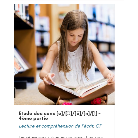
Etude des sons [o]/[Ɔ]/[õ]/[n]/[ƪ] –
4ème partie
Lecture et compréhension de l'écrit
,
CP
Les séquences suivantes aborderont les sons