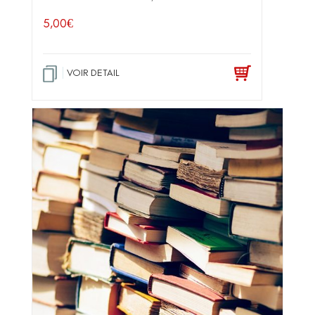
5,00
€
VOIR DETAIL