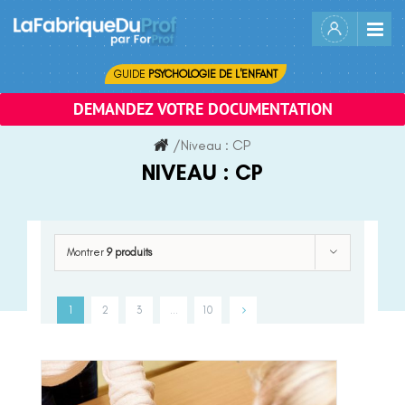
Skip
to
content
GUIDE
PSYCHOLOGIE DE L'ENFANT
DEMANDEZ VOTRE DOCUMENTATION
/
Niveau :
CP
NIVEAU :
CP
Montrer
9 produits
1
2
3
…
10