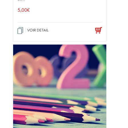
5,00
€
VOIR DETAIL