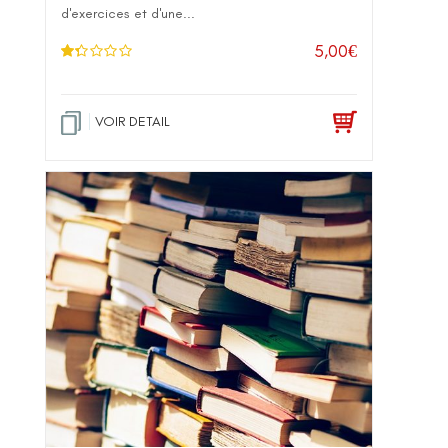
d'exercices et d'une...
5,00
€
No
te
1
.2
5
VOIR DETAIL
sur
5