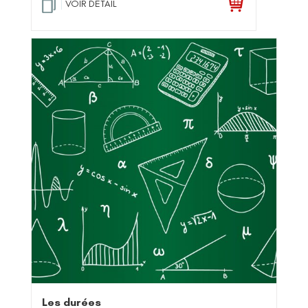
VOIR DETAIL
0
su
r 5
Les durées