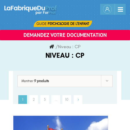
Skip
to
content
GUIDE
PSYCHOLOGIE DE L'ENFANT
DEMANDEZ VOTRE DOCUMENTATION
/
Niveau :
CP
NIVEAU :
CP
Montrer
9 produits
1
2
3
…
10