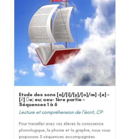
Etude des sons [a]/[i]/[y]/[o]/œ] –[ø] –
[∂] e; eu; oeu- 1ère partie –
Séquences 1 à 6
Lecture et compréhension de l'écrit
,
CP
Pour travailler avec vos élèves la conscience
phonologique, la phonie et la graphie, nous vous
proposons 5 séquences accompagnées