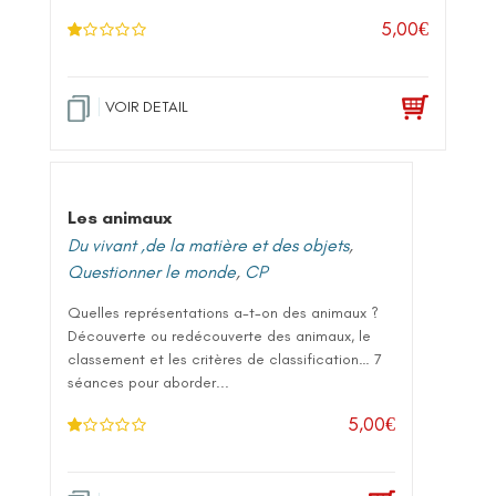
5,00
€
N
ot
e
1
.0
VOIR DETAIL
0
su
r 5
Les animaux
Du vivant ,de la matière et des objets
,
Questionner le monde
,
CP
Quelles représentations a-t-on des animaux ?
Découverte ou redécouverte des animaux, le
classement et les critères de classification… 7
séances pour aborder...
5,00
€
N
ot
e
1
.0