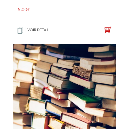
5,00
€
VOIR DETAIL