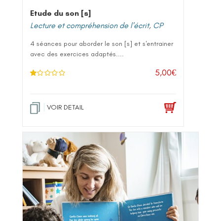
Etude du son [s]
Lecture et compréhension de l'écrit
,
CP
4 séances pour aborder le son [s] et s'entrainer
avec des exercices adaptés....
5,00
€
N
ot
e
1
.0
VOIR DETAIL
0
su
r 5