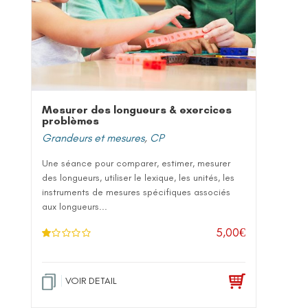
Mesurer des longueurs & exercices
problèmes
Grandeurs et mesures
,
CP
Une séance pour comparer, estimer, mesurer
des longueurs, utiliser le lexique, les unités, les
instruments de mesures spécifiques associés
aux longueurs...
5,00
€
N
ot
e
1
.0
VOIR DETAIL
0
su
r 5