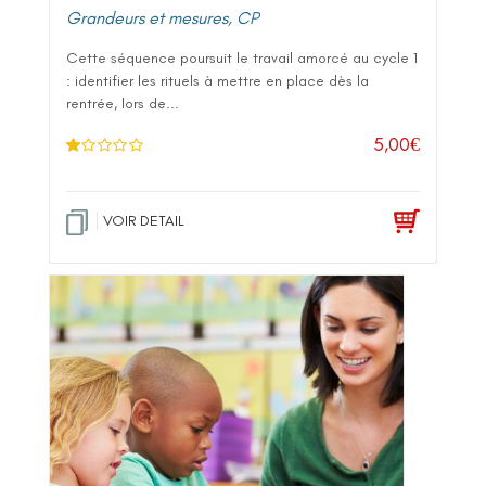
Grandeurs et mesures
,
CP
Cette séquence poursuit le travail amorcé au cycle 1
: identifier les rituels à mettre en place dès la
rentrée, lors de...
5,00
€
N
ot
e
1
.0
VOIR DETAIL
0
su
r 5