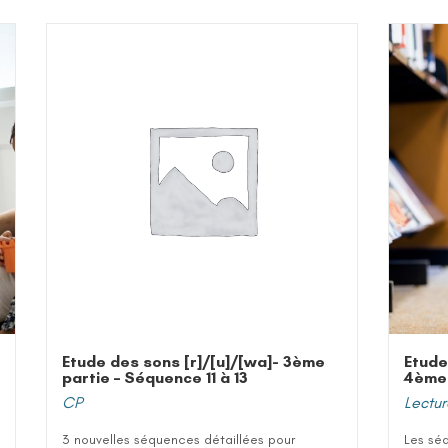
Etude des sons [r]/[u]/[wa]- 3ème
Etude
partie – Séquence 11 à 13
4ème 
CP
Lectur
3 nouvelles séquences détaillées pour
Les sé