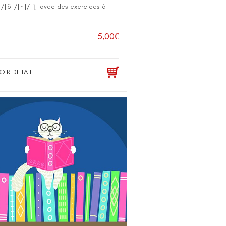
]/[õ]/[n]/[ƪ] avec des exercices à
5,00
€
OIR DETAIL