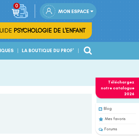
MON ESPACE
UIDE
PSYCHOLOGIE DE L'ENFANT
IQUES
LA BOUTIQUE DU PROF’
Téléchargez
notre
catalogue
2026
Blog
Mes favoris
Forums