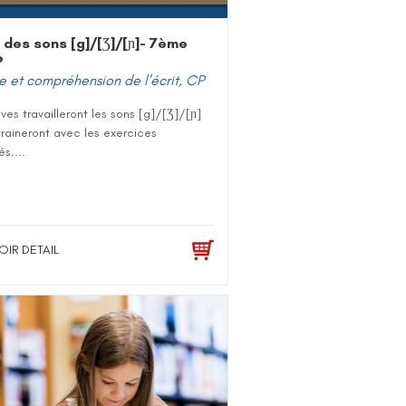
 des sons [g]/[Ʒ]/[ɲ]- 7ème
e
e et compréhension de l'écrit
,
CP
ves travailleront les sons [g]/[Ʒ]/[ɲ]
traineront avec les exercices
s....
OIR DETAIL