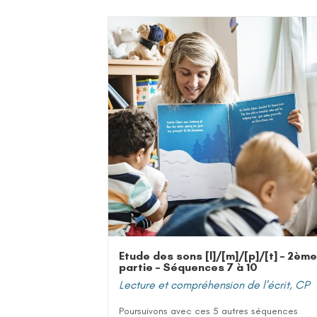
Etude des sons [l]/[m]/[p]/[t] – 2ème
partie – Séquences 7 à 10
Lecture et compréhension de l'écrit
,
CP
Poursuivons avec ces 5 autres séquences