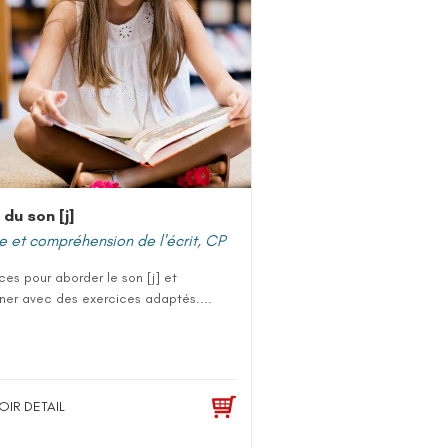
 du son [j]
e et compréhension de l'écrit
,
CP
es pour aborder le son [j] et
iner avec des exercices adaptés....
OIR DETAIL