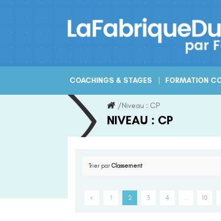
Skip
to
content
COACHINGS & STAGES
FORMATION CO
/
Niveau :
CP
NIVEAU :
CP
Trier par
Classement
1
2
3
4
…
10