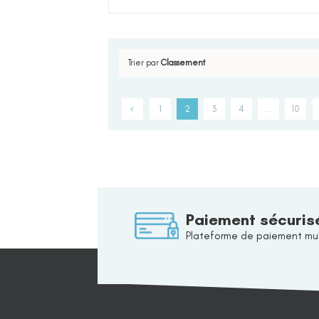
Trier par
Classement
1
2
3
4
…
10
Paiement sécuris
Plateforme de paiement mul