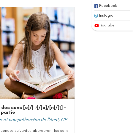
Facebook
Instagram
Youtube
 des sons [o]/[Ɔ]/[õ]/[n]/[ƪ] –
partie
e et compréhension de l'écrit
,
CP
quences suivantes aborderont les sons