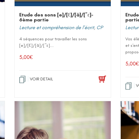
Etude des sons [e]/[Ɛ]/[ã]/[˜ε]-
Etude
6ème partie
parti
Lecture et compréhension de l'écrit
,
CP
Lectur
4 séquences pour travailler les sons
Vos élè
[e]/[Ɛ]/[ã]/[˜ε]...
et s'en
proposé
5,00
€
5,00
€
VOIR DETAIL
V