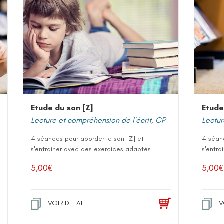
Etude du son [Z]
Etude
Lecture et compréhension de l'écrit
,
CP
Lectur
4 séances pour aborder le son [Z] et
4 séanc
s'entrainer avec des exercices adaptés....
s'entra
5,00
€
5,00
€
VOIR DETAIL
V