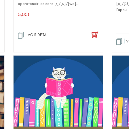
approfondir les sons [r]/[u]/[wa]...
[o]/[Ɔ
l'appui.
5,00
€
...
VOIR DETAIL
V