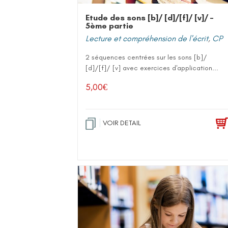
Etude des sons [b]/ [d]/[f]/ [v]/ –
5ème partie
Lecture et compréhension de l'écrit
,
CP
2 séquences centrées sur les sons [b]/
[d]/[f]/ [v] avec exercices d'application...
5,00
€
VOIR DETAIL