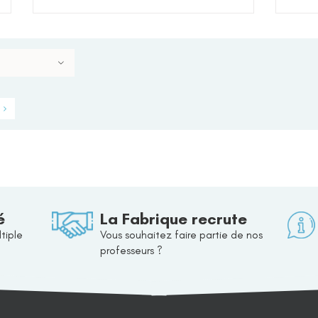
é
La Fabrique recrute
tiple
Vous souhaitez faire partie de nos
professeurs ?