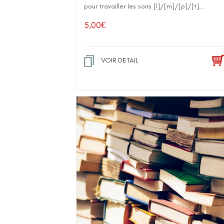
pour travailler les sons [l]/[m]/[p]/[t]...
5,00
€
VOIR DETAIL