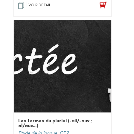
VOIR DETAIL
Les formes du pluriel (-ail/-aux ;
al/aux…)
Etude de la langue
,
CE2