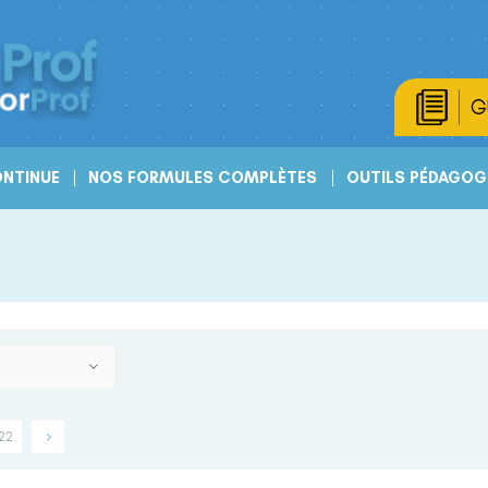
G
NTINUE
NOS FORMULES COMPLÈTES
OUTILS PÉDAGOG
22