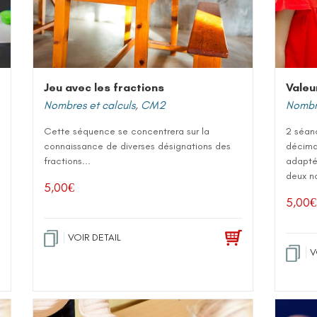
Jeu avec les fractions
Valeu
Nombres et calculs
,
CM2
Nombre
Cette séquence se concentrera sur la
2 séan
connaissance de diverses désignations des
décima
fractions...
adapté
deux no
5,00
€
5,00
€
VOIR DETAIL
V