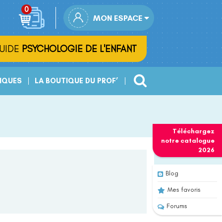
MON ESPACE
UIDE
PSYCHOLOGIE DE L'ENFANT
IQUES
LA BOUTIQUE DU PROF’
Téléchargez
notre
catalogue
2026
Blog
Mes favoris
Forums