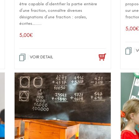
être capable d’identifier la partie entière
propos
d’une fraction, connaître diverses
sur une
désignations d’une fraction : orales,
fractio
écrites….....
5,00
€
5,00
€
V
VOIR DETAIL