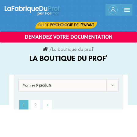
Skip
to
content
GUIDE
PSYCHOLOGIE DE L'ENFANT
DEMANDEZ VOTRE DOCUMENTATION
/
La boutique du prof'
LA BOUTIQUE DU PROF'
Montrer
9 produits
1
2