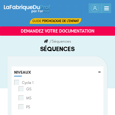
Skip
to
content
GUIDE
PSYCHOLOGIE DE L'ENFANT
DEMANDEZ VOTRE DOCUMENTATION
/
Séquences
SÉQUENCES
-
NIVEAUX
Cycle 1
GS
MS
PS