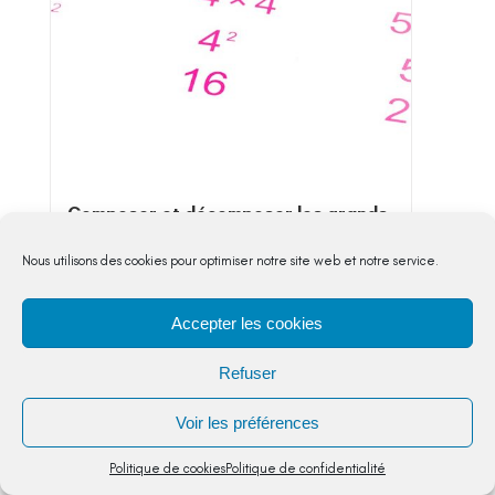
Composer et décomposer les grands
nombres entiers
Nombres et calculs
,
CM2
Nous utilisons des cookies pour optimiser notre site web et notre service.
3 séances pour accompagner vos élèves
composer, décomposer les grands nombres
Accepter les cookies
entiers en utilisant des regroupements par
milliers, comprendre et appliquer les...
Refuser
5,00
€
Voir les préférences
Politique de cookies
Politique de confidentialité
VOIR DETAIL