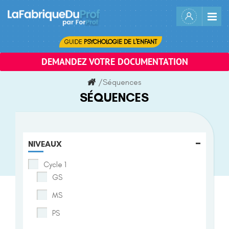
Skip
to
content
GUIDE
PSYCHOLOGIE DE L'ENFANT
DEMANDEZ VOTRE DOCUMENTATION
/
Séquences
SÉQUENCES
-
NIVEAUX
Cycle 1
GS
MS
PS