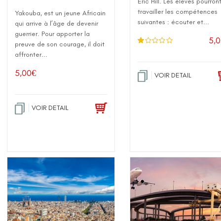
Eric Hill. Les élèves pourron
travailler les compétences
Yakouba, est un jeune Africain
suivantes : écouter et...
qui arrive à l’âge de devenir
guerrier. Pour apporter la
5,
preuve de son courage, il doit
N
affronter...
ot
e
1
5,00
€
.0
VOIR DETAIL
0
su
r 5
VOIR DETAIL