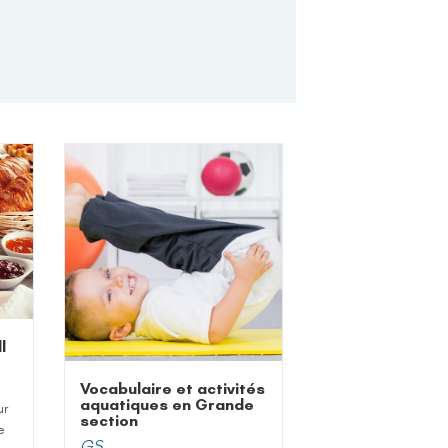
l
Vocabulaire et activités
aquatiques en Grande
ur
section
e
GS