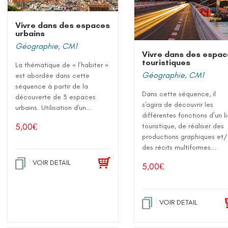
Vivre dans des espaces
urbains
Géographie
,
CM1
Vivre dans des espa
touristiques
La thématique de « l’habiter »
Géographie
,
CM1
est abordée dans cette
séquence à partir de la
Dans cette séquence, il
découverte de 3 espaces
s'agira de découvrir les
urbains. Utilisation d'un...
différentes fonctions d’un l
5,00
€
touristique, de réaliser des
productions graphiques et
des récits multiformes...
VOIR DETAIL
5,00
€
VOIR DETAIL