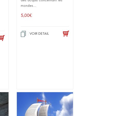
des acquis concernant les
mondes...
5,00
€
VOIR DETAIL