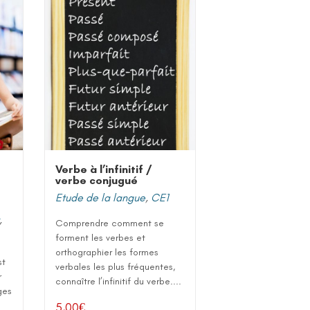
Verbe à l’infinitif /
verbe conjugué
Etude de la langue
,
CE1
,
Comprendre comment se
forment les verbes et
orthographier les formes
st
verbales les plus fréquentes,
r
connaître l’infinitif du verbe....
ges
5,00
€