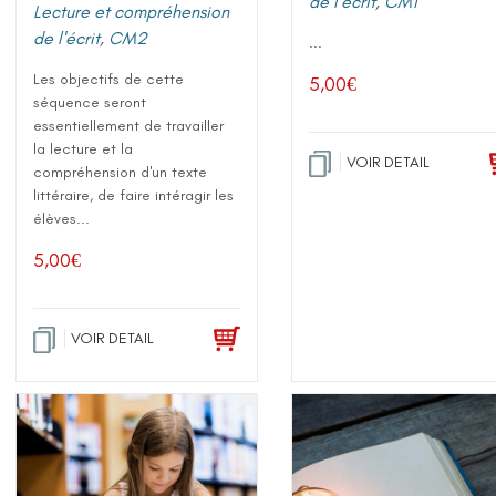
de l'écrit
,
CM1
Lecture et compréhension
de l'écrit
,
CM2
...
Les objectifs de cette
5,00
€
séquence seront
essentiellement de travailler
la lecture et la
VOIR DETAIL
compréhension d'un texte
littéraire, de faire intéragir les
élèves...
5,00
€
VOIR DETAIL