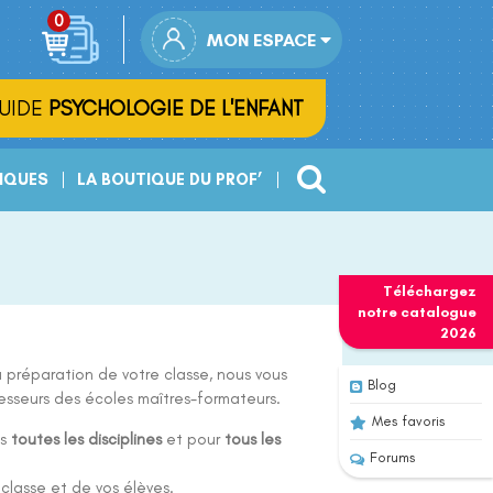
MON ESPACE
UIDE
PSYCHOLOGIE DE L'ENFANT
IQUES
LA BOUTIQUE DU PROF’
Téléchargez
notre
catalogue
2026
 préparation de votre classe, nous vous
Blog
esseurs des écoles maîtres-formateurs.
Mes favoris
ns
toutes les disciplines
et pour
tous les
Forums
 classe et de vos élèves.