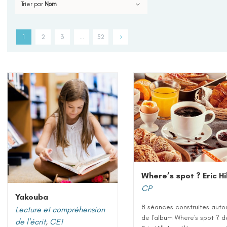
Trier par
Nom
1
2
3
…
52
Where’s spot ? Eric Hil
CP
Yakouba
8 séances construites auto
Lecture et compréhension
de l'album Where's spot ? d
de l'écrit
,
CE1