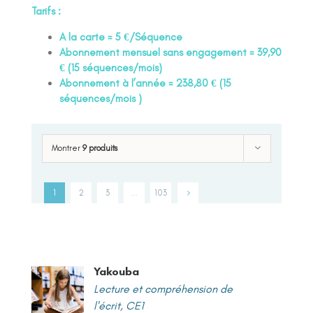
Tarifs :
A la carte = 5 €/Séquence
Abonnement mensuel sans engagement = 39,90
€ (15 séquences/mois)
Abonnement à l’année = 238,80 € (15
séquences/mois )
Montrer
9 produits
1
2
3
…
103
Yakouba
Lecture et compréhension de
l'écrit
,
CE1