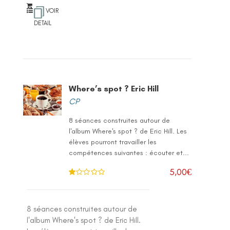
VOIR
DETAIL
Where’s spot ? Eric Hill
CP
8 séances construites autour de
l'album Where's spot ? de Eric Hill. Les
élèves pourront travailler les
compétences suivantes : écouter et...
5,00
€
N
ot
e
1
.0
8 séances construites autour de
0
su
l'album Where's spot ? de Eric Hill.
r 5