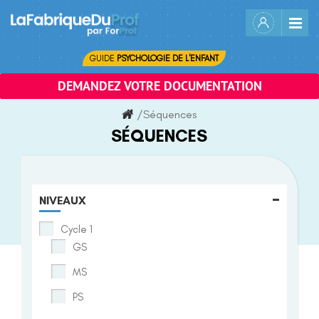
Skip
to
content
GUIDE
PSYCHOLOGIE DE L'ENFANT
DEMANDEZ VOTRE DOCUMENTATION
/
Séquences
SÉQUENCES
-
NIVEAUX
Cycle 1
GS
MS
PS