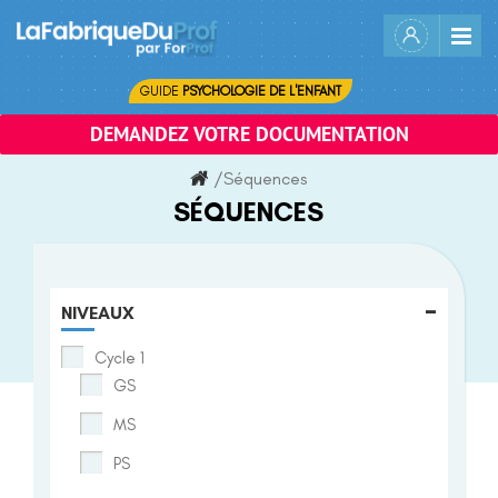
Skip
to
content
GUIDE
PSYCHOLOGIE DE L'ENFANT
DEMANDEZ VOTRE DOCUMENTATION
/
Séquences
SÉQUENCES
-
NIVEAUX
Cycle 1
GS
MS
PS