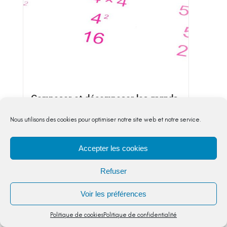
Composer et décomposer les grands
nombres entiers
Nombres et calculs
,
CM2
Nous utilisons des cookies pour optimiser notre site web et notre service.
3 séances pour accompagner vos élèves
composer, décomposer les grands nombres
Accepter les cookies
entiers en utilisant des regroupements par
milliers, comprendre et appliquer les...
Refuser
5,00
€
Voir les préférences
Politique de cookies
Politique de confidentialité
VOIR DETAIL