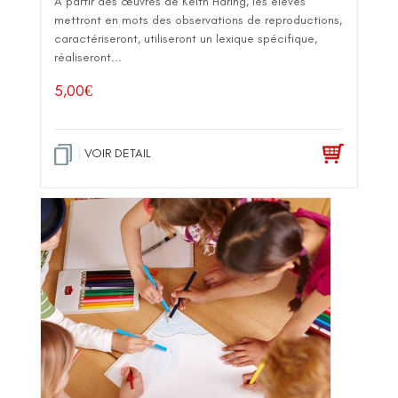
A partir des œuvres de Keith Haring, les élèves
mettront en mots des observations de reproductions,
caractériseront, utiliseront un lexique spécifique,
réaliseront...
5,00
€
VOIR DETAIL