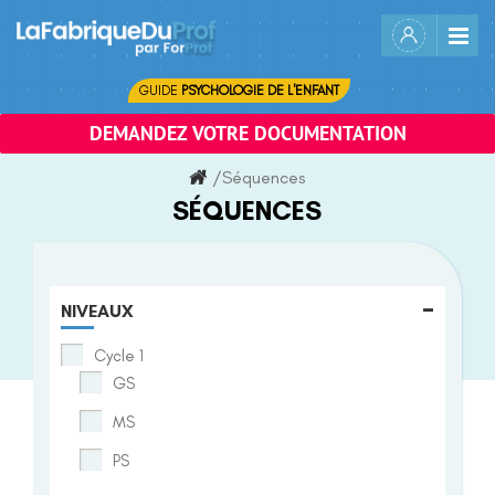
Skip
to
content
GUIDE
PSYCHOLOGIE DE L'ENFANT
DEMANDEZ VOTRE DOCUMENTATION
/
Séquences
SÉQUENCES
-
NIVEAUX
Cycle 1
GS
MS
PS