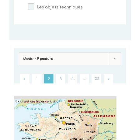
Les objets techniques
Montrer
9 produits
1
2
3
4
…
103