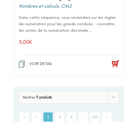
Nombres et calculs
,
CM2
Dans cette séquence, vous reviendrez sur les règles
de numération pour les grands nombres : connaître
les unités de la numération décimale...
5,00
€
VOIR DETAIL
Montrer
9 produits
1
2
3
4
…
103