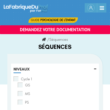
Skip
to
content
GUIDE
PSYCHOLOGIE DE L'ENFANT
DEMANDEZ VOTRE DOCUMENTATION
/
Séquences
SÉQUENCES
-
NIVEAUX
Cycle 1
GS
MS
PS