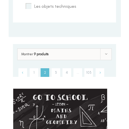
Les objets techniques
Montrer
9 produits
1
2
3
4
…
103