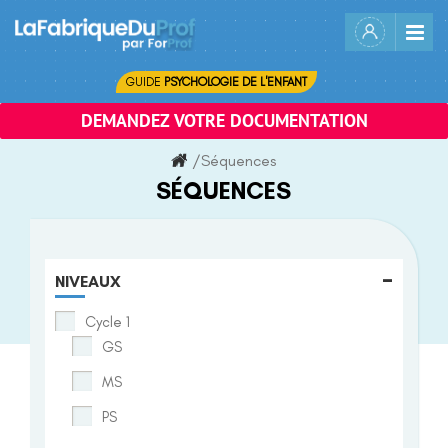
Skip
to
content
GUIDE
PSYCHOLOGIE DE L'ENFANT
DEMANDEZ VOTRE DOCUMENTATION
/
Séquences
SÉQUENCES
-
NIVEAUX
Cycle 1
GS
MS
PS