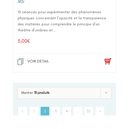
MS
10 séances pour expérimenter des phénomènes
physiques concernant l’opacité et la transparence
des matières pour comprendre le principe d’un
théâtre d’ombres et...
5,00
€
VOIR DETAIL
Montrer
18 produits
1
2
3
4
…
52