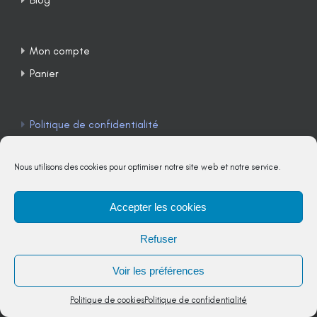
Blog
Mon compte
Panier
Politique de confidentialité
Mentions légales
Nous utilisons des cookies pour optimiser notre site web et notre service.
Conditions générales d’utilisation
Conditions générales de vente
Accepter les cookies
Politique de cookies (UE)
Refuser
Voir les préférences
Politique de cookies
Politique de confidentialité
TÉLÉPHONE : 04 90 85 22 98