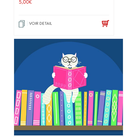
5,00
€
VOIR DETAIL