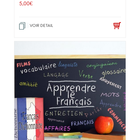
5,00
€
VOIR DETAIL