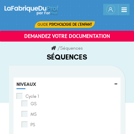
Skip
to
content
GUIDE
PSYCHOLOGIE DE L'ENFANT
DEMANDEZ VOTRE DOCUMENTATION
/
Séquences
SÉQUENCES
-
NIVEAUX
Cycle 1
GS
MS
PS