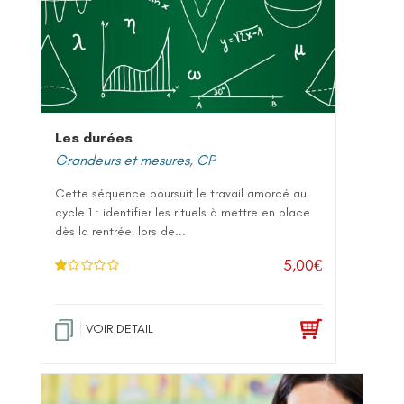
Les durées
Grandeurs et mesures
,
CP
Cette séquence poursuit le travail amorcé au
cycle 1 : identifier les rituels à mettre en place
dès la rentrée, lors de...
5,00
€
N
ot
e
1
.0
VOIR DETAIL
0
su
r 5