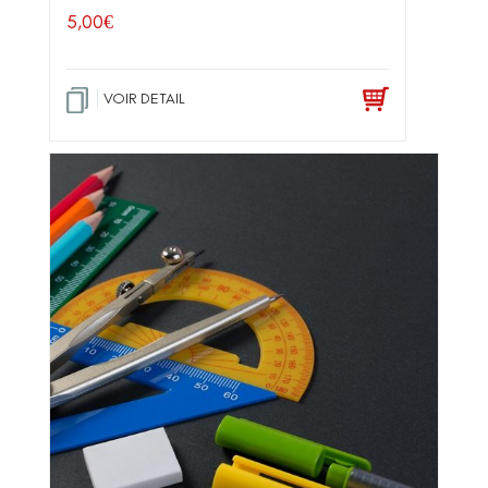
5,00
€
VOIR DETAIL