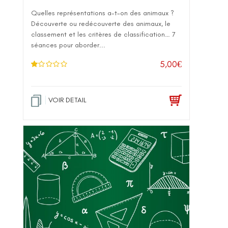
Quelles représentations a-t-on des animaux ?
Découverte ou redécouverte des animaux, le
classement et les critères de classification… 7
séances pour aborder...
5,00
€
N
ot
e
1
.0
VOIR DETAIL
0
su
r 5