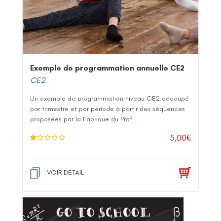
Exemple de programmation annuelle CE2
CE2
Un exemple de programmation niveau CE2 découpé
par trimestre et par période à partir des séquences
proposées par la Fabrique du Prof...
5,00
€
N
ot
e
1
.0
VOIR DETAIL
0
su
r 5