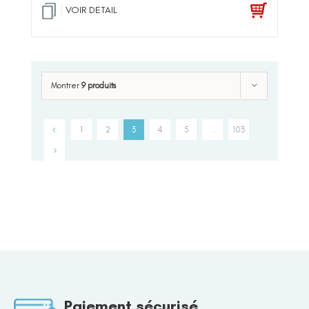
VOIR DETAIL
Montrer
9 produits
1
2
3
4
5
…
103
Paiement sécurisé