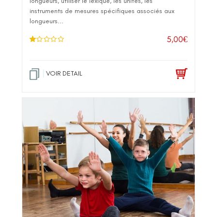
longueurs, utiliser le lexique, les unités, les
instruments de mesures spécifiques associés aux
longueurs...
5,00
€
N
ot
e
1
.0
VOIR DETAIL
0
su
r 5