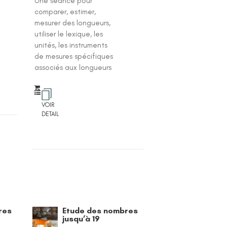
Une séance pour
0
su
comparer, estimer,
r 5
mesurer des longueurs,
utiliser le lexique, les
unités, les instruments
de mesures spécifiques
associés aux longueurs
VOIR
DETAIL
res
Etude des nombres
jusqu’à 19