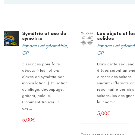
Symétrie et axe de
Les objets et le
symétrie
solides
Espaces et géométrie
,
Espaces et géomé
CP
CP
3 séances pour faire
Dans cette séquence
découvrir les notions
élèves seront amené
d’axes de symétrie par
classer des solides
manipulation. (Utilisation
suivant différents cri
du pliage, découpage,
reconnaître certains
gabarit, calque)
solides, les désigner
Comment trouver un
leur nom :...
axe...
5,00
€
5,00
€