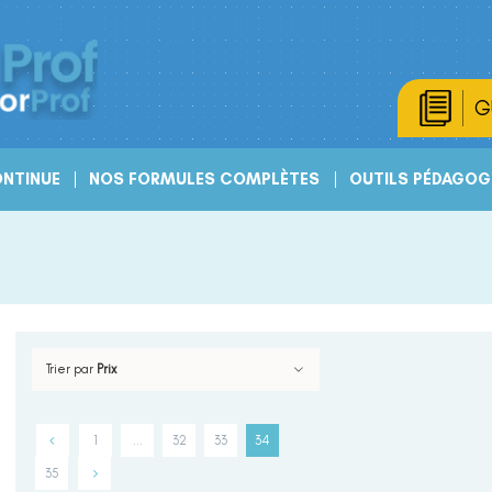
G
NTINUE
NOS FORMULES COMPLÈTES
OUTILS PÉDAGOG
Trier par
Prix
1
…
32
33
34
35