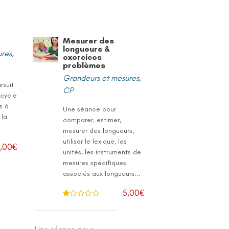
Mesurer des
longueurs &
ures
,
exercices
problèmes
Grandeurs et mesures
,
rsuit
CP
 cycle
ls à
Une séance pour
 la
comparer, estimer,
mesurer des longueurs,
utiliser le lexique, les
,00
€
unités, les instruments de
mesures spécifiques
associés aux longueurs...
5,00
€
N
ot
e
1
.0