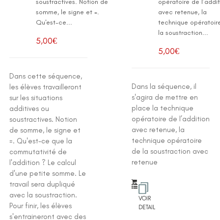
soustractives. Notion de
opératoire de l’addi
somme, le signe et =.
avec retenue, la
Qu'est-ce...
technique opératoir
la soustraction...
5,00
€
5,00
€
Dans cette séquence,
Dans la séquence, il
les élèves travailleront
s'agira de mettre en
sur les situations
place la technique
additives ou
opératoire de l’addition
soustractives. Notion
avec retenue, la
de somme, le signe et
technique opératoire
=. Qu'est-ce que la
de la soustraction avec
commutativité de
retenue
l'addition ? Le calcul
d'une petite somme. Le
travail sera dupliqué
avec la soustraction.
VOIR
Pour finir, les élèves
DETAIL
s'entraineront avec des