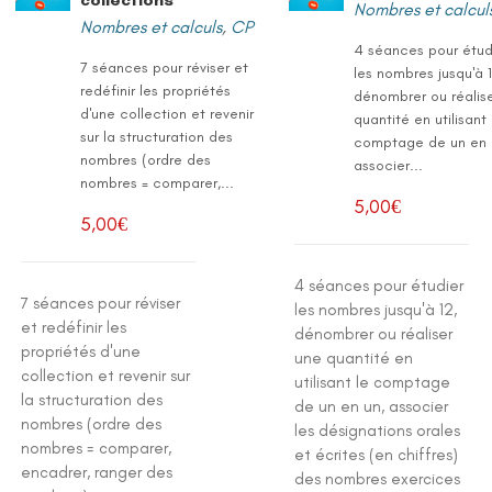
Nombres et calcul
Nombres et calculs
,
CP
4 séances pour étud
7 séances pour réviser et
les nombres jusqu'à 1
redéfinir les propriétés
dénombrer ou réalis
d'une collection et revenir
quantité en utilisant 
sur la structuration des
comptage de un en 
nombres (ordre des
associer...
nombres = comparer,...
5,00
€
5,00
€
4 séances pour étudier
7 séances pour réviser
les nombres jusqu'à 12,
et redéfinir les
dénombrer ou réaliser
propriétés d'une
une quantité en
collection et revenir sur
utilisant le comptage
la structuration des
de un en un, associer
nombres (ordre des
les désignations orales
nombres = comparer,
et écrites (en chiffres)
encadrer, ranger des
des nombres exercices