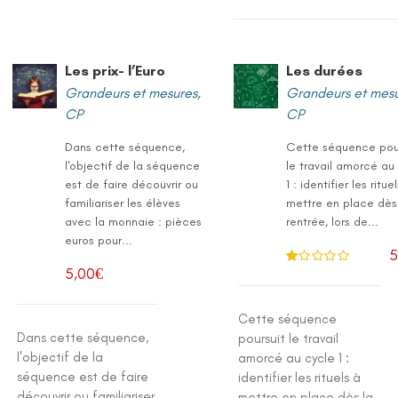
Les prix- l’Euro
Les durées
Grandeurs et mesures
,
Grandeurs et mes
CP
CP
Dans cette séquence,
Cette séquence pou
l'objectif de la séquence
le travail amorcé au
est de faire découvrir ou
1 : identifier les ritue
familiariser les élèves
mettre en place dès
avec la monnaie : pièces
rentrée, lors de...
euros pour...
5
5,00
€
N
ot
e
1
.0
Cette séquence
0
Dans cette séquence,
su
poursuit le travail
r 5
l'objectif de la
amorcé au cycle 1 :
séquence est de faire
identifier les rituels à
découvrir ou familiariser
mettre en place dès la