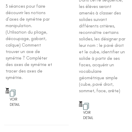
Dans cette séquence,
3 séances pour faire
les élèves seront
découvrir les notions
amenés à classer des
d’axes de symétrie par
solides suivant
manipulation.
différents critères,
(Utilisation du pliage,
reconnaître certains
découpage, gabarit,
solides, les désigner par
calque) Comment
leur nom : le pavé droit
trouver un axe de
et le cube, identifier un
symétrie ? Compléter
solide à partir de ses
des axes de symétrie et
faces, acquérir un
tracer des axes de
vocabulaire
symétrie.
géométrique simple
(cube, pavé droit,
sommet, face, arête)
VOIR
DETAIL
VOIR
DETAIL