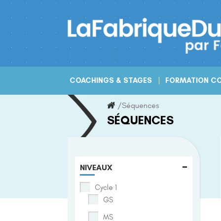
Skip
to
content
COACHINGS & STAGES
FORMATION CO
/
Séquences
SÉQUENCES
-
NIVEAUX
Cycle 1
GS
MS