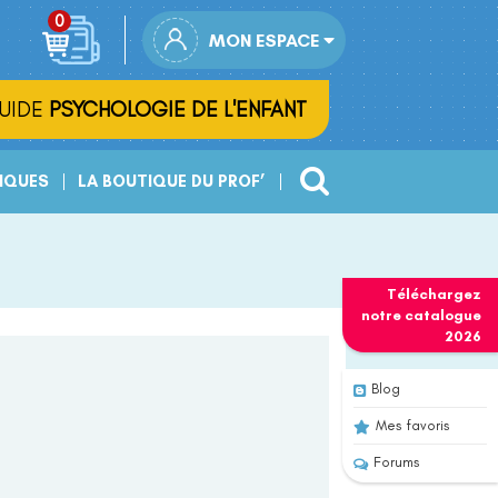
MON ESPACE
UIDE
PSYCHOLOGIE DE L'ENFANT
IQUES
LA BOUTIQUE DU PROF’
Téléchargez
notre
catalogue
2026
Blog
Mes favoris
Forums