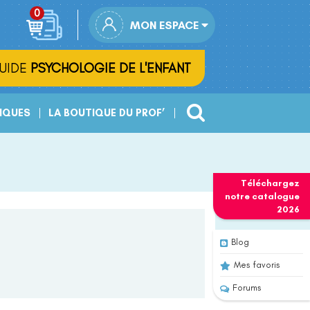
MON ESPACE
UIDE
PSYCHOLOGIE DE L'ENFANT
IQUES
LA BOUTIQUE DU PROF’
Téléchargez
notre
catalogue
2026
Blog
Mes favoris
Forums