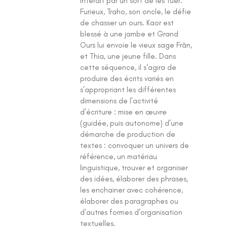
interdit par un sort de les tuer.
Furieux, Traho, son oncle, le défie
de chasser un ours. Kaor est
blessé à une jambe et Grand
Ours lui envoie le vieux sage Frân,
et Thia, une jeune fille. Dans
cette séquence, il s'agira de
produire des écrits variés en
s’appropriant les différentes
dimensions de l’activité
d’écriture : mise en œuvre
(guidée, puis autonome) d’une
démarche de production de
textes : convoquer un univers de
référence, un matériau
linguistique, trouver et organiser
des idées, élaborer des phrases,
les enchainer avec cohérence,
élaborer des paragraphes ou
d’autres formes d’organisation
textuelles.