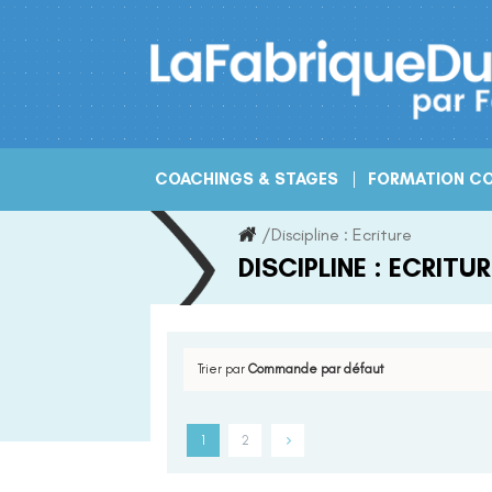
Skip
to
content
COACHINGS & STAGES
FORMATION CO
/
Discipline :
Ecriture
DISCIPLINE :
ECRITUR
Trier par
Commande par défaut
1
2