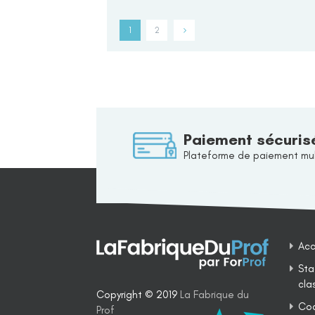
1
2
Paiement sécuris
Plateforme de paiement mul
Acc
Sta
cla
Copyright © 2019
La Fabrique du
Coa
Prof