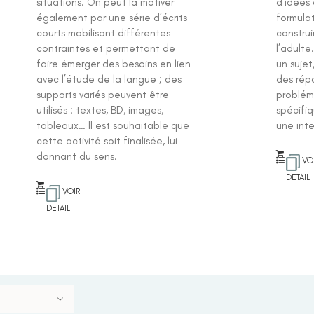
situations. On peut la motiver
d’idées 
également par une série d’écrits
formulat
courts mobilisant différentes
construi
contraintes et permettant de
l’adulte
faire émerger des besoins en lien
un sujet
avec l’étude de la langue ; des
des répo
supports variés peuvent être
probléma
utilisés : textes, BD, images,
spécifi
tableaux… Il est souhaitable que
une inte
cette activité soit finalisée, lui
donnant du sens.
VO
DETAIL
VOIR
DETAIL