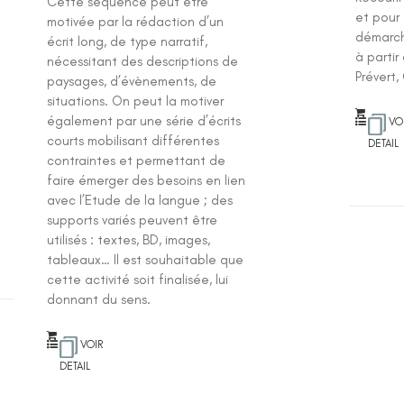
Cette séquence peut être
et pour
motivée par la rédaction d’un
démarch
écrit long, de type narratif,
à parti
nécessitant des descriptions de
Prévert,
paysages, d’évènements, de
situations. On peut la motiver
également par une série d’écrits
VO
courts mobilisant différentes
DETAIL
contraintes et permettant de
faire émerger des besoins en lien
avec l’Etude de la langue ; des
supports variés peuvent être
utilisés : textes, BD, images,
tableaux… Il est souhaitable que
cette activité soit finalisée, lui
donnant du sens.
VOIR
DETAIL