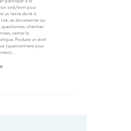
et participer à la
ion oral/écrit pour
re un texte dicté à
. Lire, se documenter sur
, questionner, chercher
nses, cerner la
tique; Produire un écrit
que (questionnaire pour
rview)...
IR