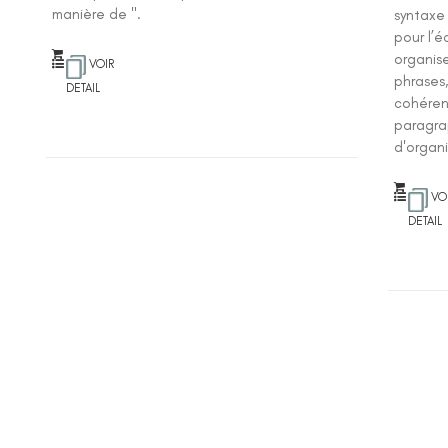
manière de ".
syntaxe
pour l’é
organise
VOIR
phrases
DETAIL
cohéren
paragra
d'organi
VO
DETAIL