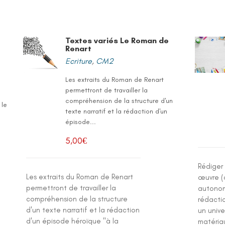
Textes variés Le Roman de
Renart
Ecriture
,
CM2
Les extraits du Roman de Renart
permettront de travailler la
compréhension de la structure d'un
 le
texte narratif et la rédaction d'un
épisode...
5,00
€
Rédiger 
Les extraits du Roman de Renart
œuvre (
permettront de travailler la
autono
compréhension de la structure
rédacti
d'un texte narratif et la rédaction
un unive
d'un épisode héroïque "à la
matériau