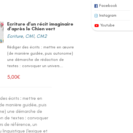
Facebook
Instagram
Ecriture d’un récit imaginaire
Youtube
d’après le Chien vert
Ecriture
,
CM1
,
CM2
Rédiger des écrits : mettre en œuvre
(de manière guidée, puis autonome)
une démarche de rédaction de
textes : convoquer un univers...
5,00
€
des écrits : mettre en
de manière guidée, puis
me) une démarche de
on de textes : convoquer
rs de référence, un
 linguistique (lexique et