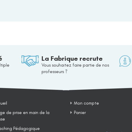
é
La Fabrique recrute
tiple
Vous souhaitez faire partie de nos
professeurs ?
ueil
Mon compte
ge de prise en main de la
Panier
sse
ching Pédagogique