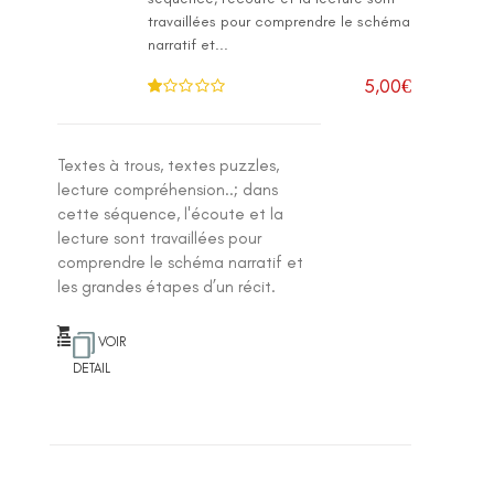
travaillées pour comprendre le schéma
narratif et...
5,00
€
N
ot
e
1
.0
Textes à trous, textes puzzles,
0
su
lecture compréhension..; dans
r 5
cette séquence, l'écoute et la
lecture sont travaillées pour
comprendre le schéma narratif et
les grandes étapes d’un récit.
VOIR
DETAIL