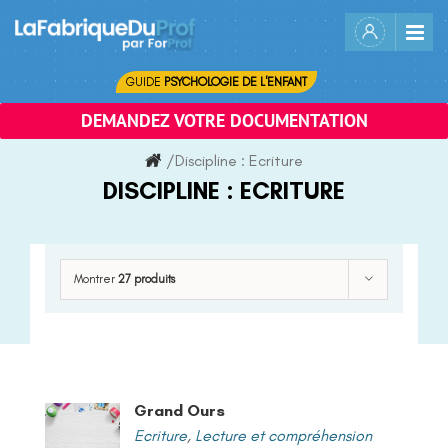
Skip
to
content
GUIDE
PSYCHOLOGIE DE L'ENFANT
DEMANDEZ VOTRE DOCUMENTATION
/
Discipline :
Ecriture
DISCIPLINE :
ECRITURE
Montrer
27 produits
Grand Ours
Ecriture
,
Lecture et compréhension