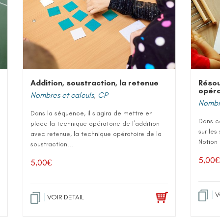
Addition, soustraction, la retenue
Réso
opéra
Nombres et calculs
,
CP
Nombre
Dans la séquence, il s'agira de mettre en
Dans ce
place la technique opératoire de l’addition
sur les
avec retenue, la technique opératoire de la
Notion 
soustraction...
5,00
€
5,00
€
V
VOIR DETAIL