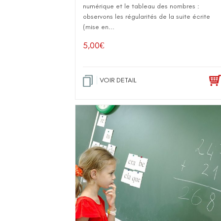
numérique et le tableau des nombres :
observons les régularités de la suite écrite
(mise en...
5,00
€
VOIR DETAIL