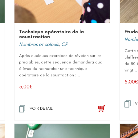
Technique opératoire de la
Etude
soustraction
Nombre
Nombres et calculs
,
CP
Cette 
Après quelques exercices de révision sur les
chiffré
préalables, cette séquence demandera aux
de 80 à
élèves de rechercher une technique
vingt...
opératoire de la soustraction :...
5,00
€
5,00
€
V
VOIR DETAIL