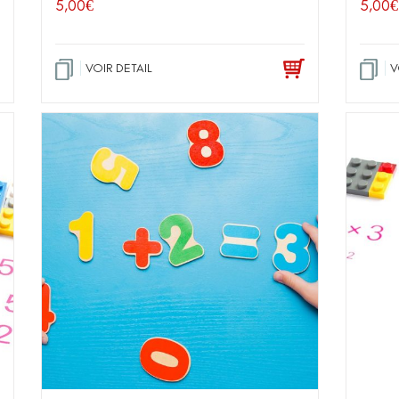
5,00
€
5,00
€
VOIR DETAIL
V