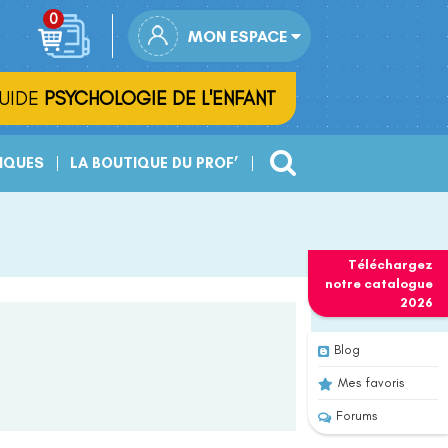
MON ESPACE
UIDE
PSYCHOLOGIE DE L'ENFANT
IQUES
LA BOUTIQUE DU PROF’
Téléchargez
notre
catalogue
2026
Blog
Mes favoris
Forums