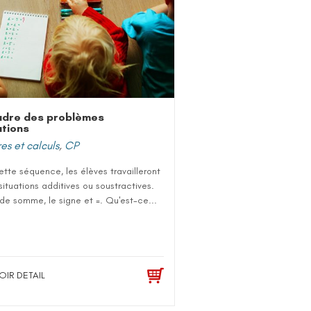
udre des problèmes
tions
s et calculs
,
CP
tte séquence, les élèves travailleront
 situations additives ou soustractives.
de somme, le signe et =. Qu'est-ce...
OIR DETAIL