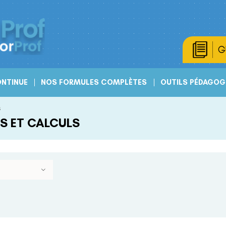
G
NTINUE
NOS FORMULES COMPLÈTES
OUTILS PÉDAGOG
s
S ET CALCULS