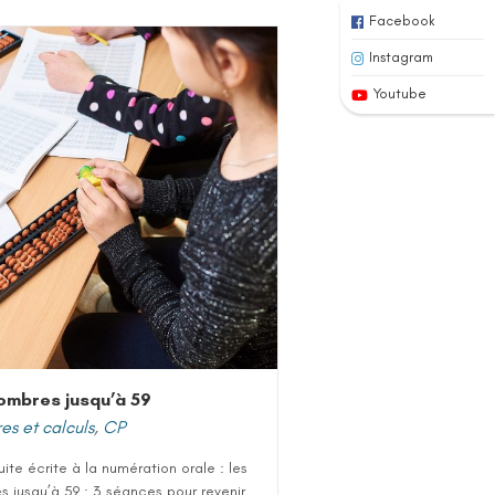
Facebook
Instagram
Youtube
ombres jusqu’à 59
s et calculs
,
CP
uite écrite à la numération orale : les
 jusqu’à 59 : 3 séances pour revenir