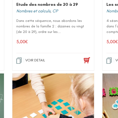
Etude des nombres de 20 à 29
Les s
Nombres et calculs
,
CP
Nombre
Dans cette séquence, nous abordons les
4 séan
nombres de la famille 2 : dizaines ou vingt
dans l’
(de 20 à 29), ordre sur les...
compter
5,00
€
5,00
€
VOIR DETAIL
V