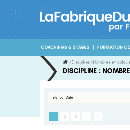
Skip
to
content
COACHINGS & STAGES
FORMATION CO
/
Discipline :
Nombres et calcul
DISCIPLINE :
NOMBRE
Trier par
Date
1
2
3
4