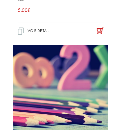
5,00
€
VOIR DETAIL