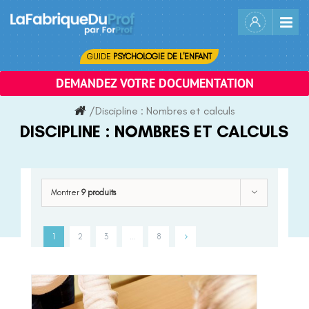
Skip
to
content
GUIDE
PSYCHOLOGIE DE L'ENFANT
DEMANDEZ VOTRE DOCUMENTATION
/
Discipline :
Nombres et calculs
DISCIPLINE :
NOMBRES ET CALCULS
Montrer
9 produits
1
2
3
…
8