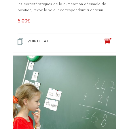
les caractéristiques de la numération décimale de
position, revoir la valeur correspondant à chacun...
5,00
€
VOIR DETAIL