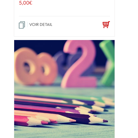
5,00
€
VOIR DETAIL