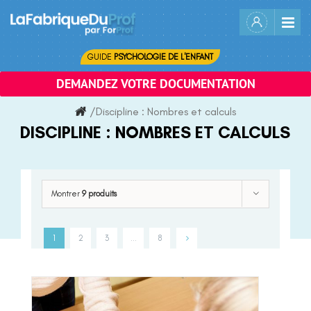
Skip
to
content
GUIDE
PSYCHOLOGIE DE L'ENFANT
DEMANDEZ VOTRE DOCUMENTATION
/
Discipline :
Nombres et calculs
DISCIPLINE :
NOMBRES ET CALCULS
Montrer
9 produits
1
2
3
…
8