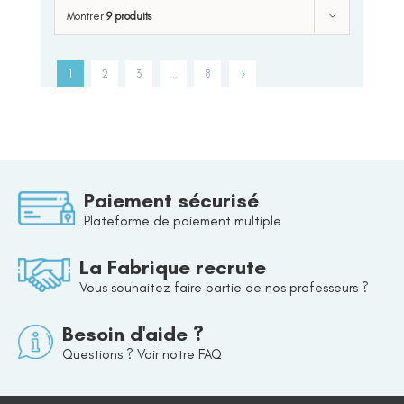
Montrer
9 produits
1
2
3
…
8
Paiement sécurisé
Plateforme de paiement multiple
La Fabrique recrute
Vous souhaitez faire partie de nos professeurs ?
Besoin d'aide ?
Questions ? Voir notre FAQ