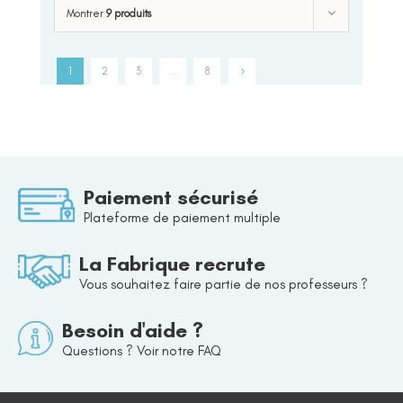
Montrer
9 produits
1
2
3
…
8
Paiement sécurisé
Plateforme de paiement multiple
La Fabrique recrute
Vous souhaitez faire partie de nos professeurs ?
Besoin d'aide ?
Questions ? Voir notre FAQ