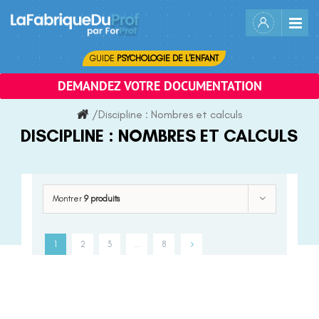
Skip
to
content
GUIDE
PSYCHOLOGIE DE L'ENFANT
DEMANDEZ VOTRE DOCUMENTATION
/
Discipline :
Nombres et calculs
DISCIPLINE :
NOMBRES ET CALCULS
Montrer
9 produits
1
2
3
…
8