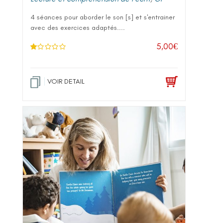
4 séances pour aborder le son [s] et s'entrainer
avec des exercices adaptés....
5,00
€
N
ot
e
1
.0
VOIR DETAIL
0
su
r 5