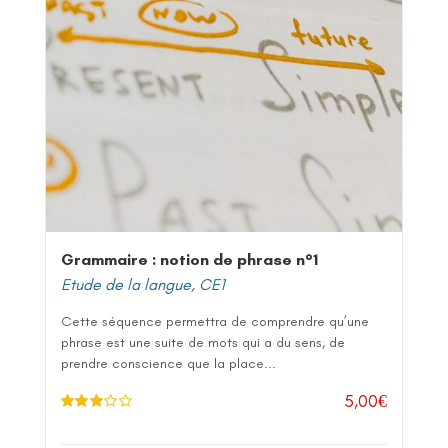
Grammaire : notion de phrase n°1
Etude de la langue
,
CE1
Cette séquence permettra de comprendre qu’une
phrase est une suite de mots qui a du sens, de
prendre conscience que la place...
5,00
€
Note
3.
00
sur 5