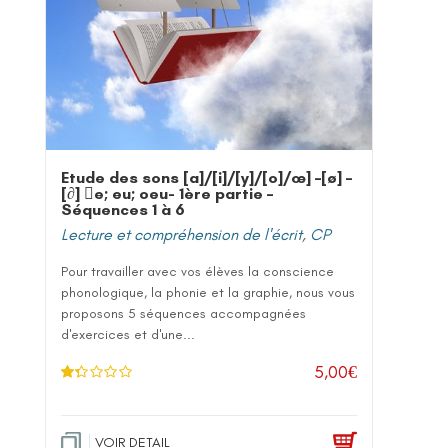
Etude des sons [a]/[i]/[y]/[o]/œ] –[ø] –
[∂] e; eu; oeu- 1ère partie –
Séquences 1 à 6
Lecture et compréhension de l'écrit
,
CP
Pour travailler avec vos élèves la conscience
phonologique, la phonie et la graphie, nous vous
proposons 5 séquences accompagnées
d'exercices et d'une...
5,00
€
No
te
1
.2
5
VOIR DETAIL