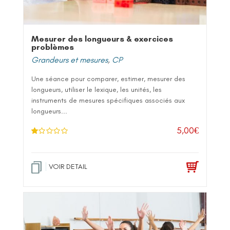
Mesurer des longueurs & exercices
problèmes
Grandeurs et mesures
,
CP
Une séance pour comparer, estimer, mesurer des
longueurs, utiliser le lexique, les unités, les
instruments de mesures spécifiques associés aux
longueurs...
5,00
€
N
ot
e
1
.0
VOIR DETAIL
0
su
r 5