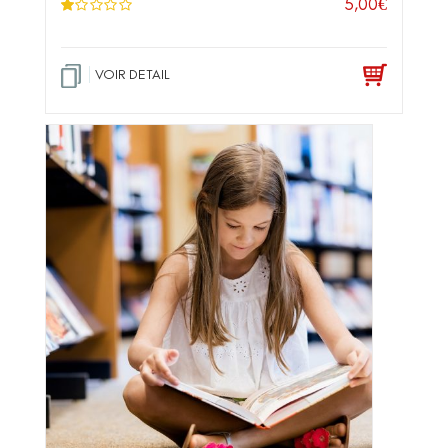
5,00
€
N
ot
e
1
.0
VOIR DETAIL
0
su
r 5