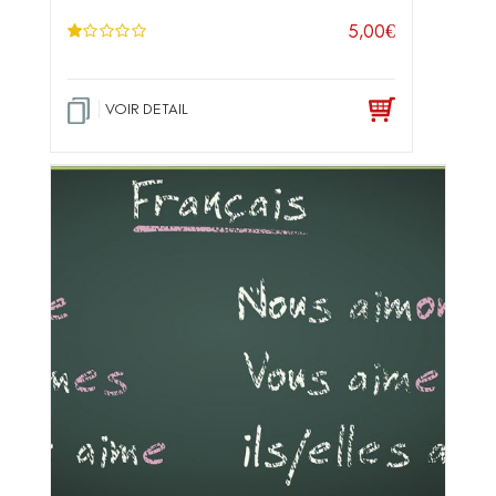
5,00
€
N
ot
e
1
.0
VOIR DETAIL
0
su
r 5