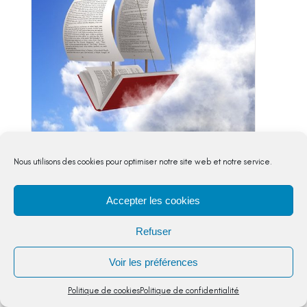
Nous utilisons des cookies pour optimiser notre site web et notre service.
Polly la futée
Lecture et compréhension de l'écrit
,
CE2
Accepter les cookies
Pour cette séquence, l'objectif sera de travailler
Refuser
la compréhension d'un texte : identifier les
informations clés et relier ces informations ;
identifier...
Voir les préférences
5,00
€
Politique de cookies
Politique de confidentialité