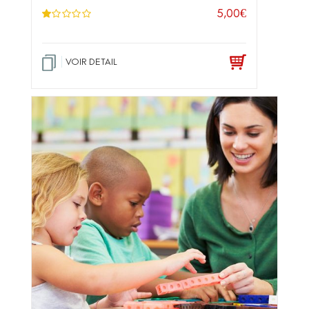
5,00
€
N
ot
e
1
.0
VOIR DETAIL
0
su
r 5