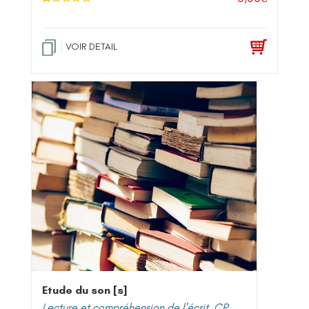
N
ot
e
1
.0
VOIR DETAIL
0
su
r 5
Etude du son [s]
Lecture et compréhension de l'écrit
,
CP