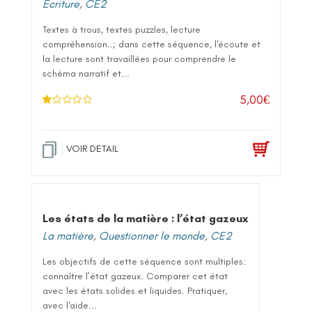
Ecriture
,
CE2
Textes à trous, textes puzzles, lecture
compréhension..; dans cette séquence, l'écoute et
la lecture sont travaillées pour comprendre le
schéma narratif et...
5,00
€
N
ot
e
1
.0
VOIR DETAIL
0
su
r 5
Les états de la matière : l’état gazeux
La matière
,
Questionner le monde
,
CE2
Les objectifs de cette séquence sont multiples:
connaître l’état gazeux. Comparer cet état
avec les états solides et liquides. Pratiquer,
avec l'aide...