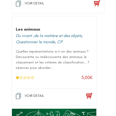
.0
VOIR DETAIL
0
su
r 5
Les animaux
Du vivant ,de la matière et des objets
,
Questionner le monde
,
CP
Quelles représentations a-t-on des animaux ?
Découverte ou redécouverte des animaux, le
classement et les critères de classification… 7
séances pour aborder...
5,00
€
N
ot
e
1
.0
VOIR DETAIL
0
su
r 5