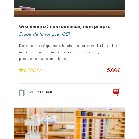
Grammaire : nom commun, nom propre
Etude de la langue
,
CE1
Dans cette séquence, la distinction sera faite entre
nom commun et nom propre : découverte,
production et acrostiche !...
5,00
€
N
ot
e
1
.0
VOIR DETAIL
0
su
r 5