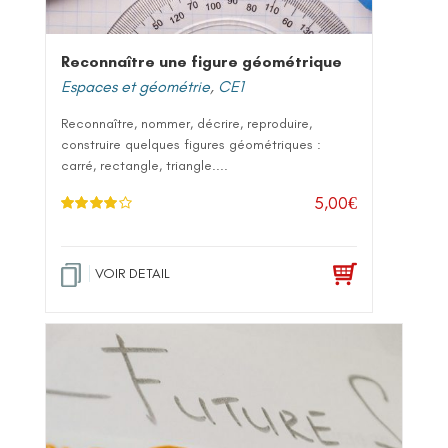
Reconnaître une figure géométrique
Espaces et géométrie
,
CE1
Reconnaître, nommer, décrire, reproduire,
construire quelques figures géométriques :
carré, rectangle, triangle....
5,00
€
Note
4.00
sur 5
VOIR DETAIL