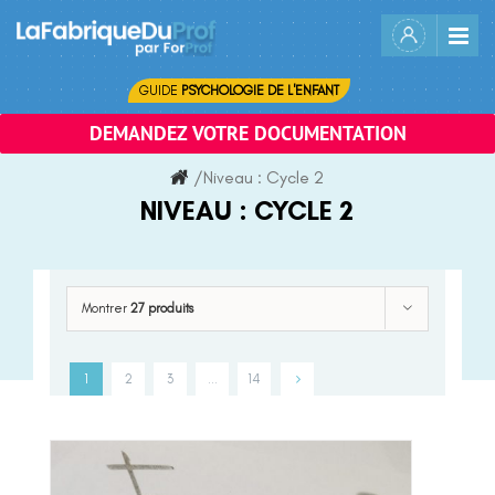
Skip
to
content
GUIDE
PSYCHOLOGIE DE L'ENFANT
DEMANDEZ VOTRE DOCUMENTATION
/
Niveau :
Cycle 2
NIVEAU :
CYCLE 2
Montrer
27 produits
1
2
3
…
14