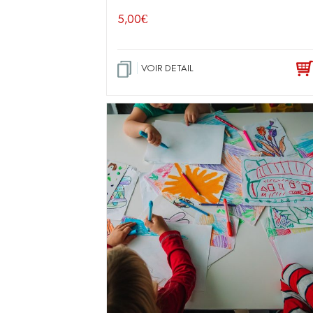
5,00
€
VOIR DETAIL