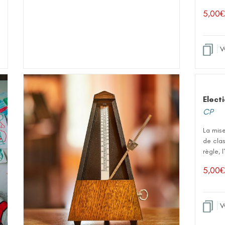
5,00
€
V
Elect
CP
La mis
de clas
règle, 
5,00
€
V