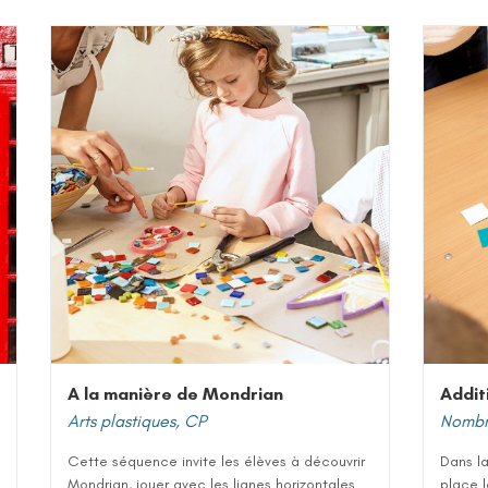
A la manière de Mondrian
Addit
Arts plastiques
,
CP
Nombre
Cette séquence invite les élèves à découvrir
Dans la
Mondrian, jouer avec les lignes horizontales
place l