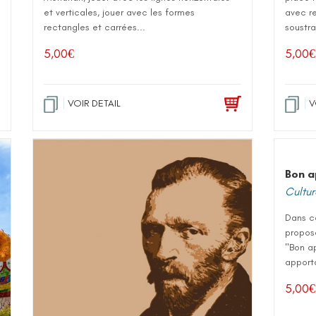
et verticales, jouer avec les formes
avec re
rectangles et carrées...
soustra
5,00
€
5,00
€
VOIR DETAIL
V
Bon a
Culture
Dans ce
propose
"Bon ap
apporta
5,00
€