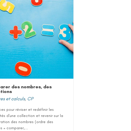
arer des nombres, des
ctions
s et calculs
,
CP
es pour réviser et redéfinir les
tés d'une collection et revenir sur la
ration des nombres (ordre des
s = comparer,...