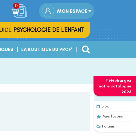
MON ESPACE
UIDE
PSYCHOLOGIE DE L'ENFANT
IQUES
LA BOUTIQUE DU PROF’
Téléchargez
notre
catalogue
2026
Blog
Mes favoris
Forums