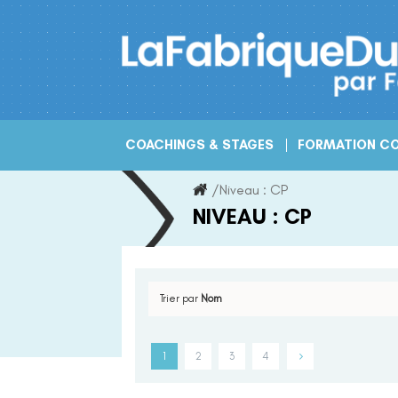
Skip
to
content
COACHINGS & STAGES
FORMATION CO
/
Niveau :
CP
NIVEAU :
CP
Trier par
Nom
1
2
3
4