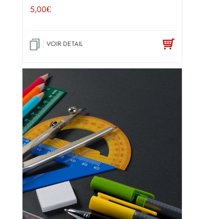
5,00
€
VOIR DETAIL