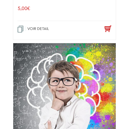
5,00
€
VOIR DETAIL