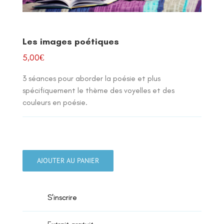
Les images poétiques
5,00
€
3 séances pour aborder la poésie et plus
spécifiquement le thème des voyelles et des
couleurs en poésie.
quantité
de
AJOUTER AU PANIER
Les
images
poétiques
S'inscrire