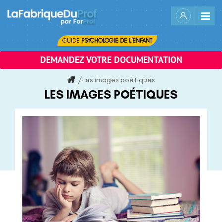
Skip
to
content
GUIDE
PSYCHOLOGIE DE L'ENFANT
DEMANDEZ VOTRE DOCUMENTATION
/
Les images poétiques
LES IMAGES POÉTIQUES