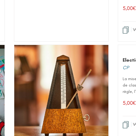
5,00
€
V
Elect
CP
La mis
de clas
règle, 
5,00
€
V