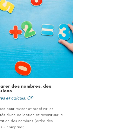
arer des nombres, des
ctions
s et calculs
,
CP
es pour réviser et redéfinir les
tés d'une collection et revenir sur la
ration des nombres (ordre des
s = comparer,...