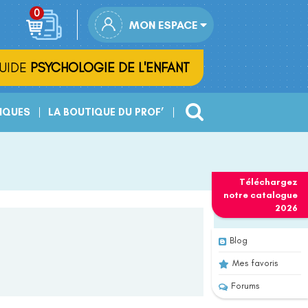
MON ESPACE
UIDE
PSYCHOLOGIE DE L'ENFANT
IQUES
LA BOUTIQUE DU PROF’
Téléchargez
notre
catalogue
2026
Blog
Mes favoris
Forums