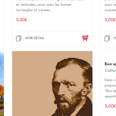
et verticales, jouer avec les formes
avec re
rectangles et carrées...
soustra
5,00
€
5,00
€
VOIR DETAIL
V
Bon a
Culture
Dans ce
propose
"Bon ap
apporta
5,00
€