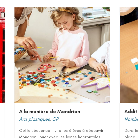
A la manière de Mondrian
Addit
Arts plastiques
,
CP
Nombre
Cette séquence invite les élèves à découvrir
Dans la
Mondrian, jouer avec les lignes horizontales
place l