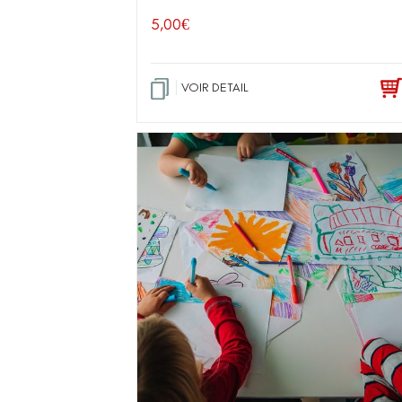
5,00
€
VOIR DETAIL