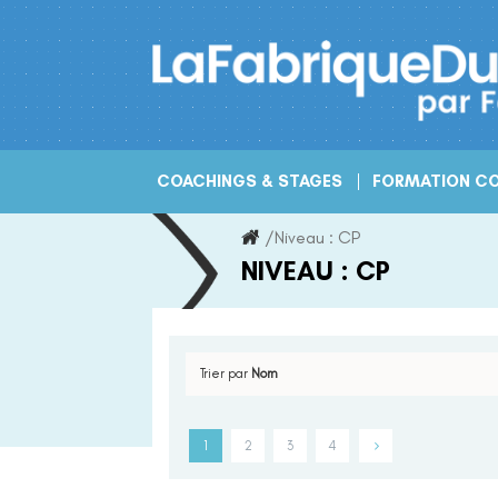
Skip
to
content
COACHINGS & STAGES
FORMATION CO
/
Niveau :
CP
NIVEAU :
CP
Trier par
Nom
1
2
3
4