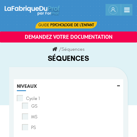
Skip
to
content
GUIDE
PSYCHOLOGIE DE L'ENFANT
DEMANDEZ VOTRE DOCUMENTATION
/
Séquences
SÉQUENCES
-
NIVEAUX
Cycle 1
GS
MS
PS