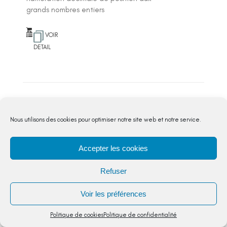
grands nombres entiers
VOIR
DETAIL
Comparer ranger encadrer les
grands nombres entiers
Nous utilisons des cookies pour optimiser notre site web et notre service.
Nombres et calculs
,
CM2
Accepter les cookies
3 séances pour comparer des nombres
en utilisant les caractéristiques de la
Refuser
numération décimale de position,
revoir la valeur correspondant à
Voir les préférences
chacun...
5,00
€
Politique de cookies
Politique de confidentialité