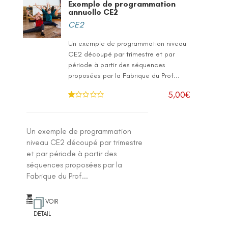
Exemple de programmation
annuelle CE2
CE2
Un exemple de programmation niveau
CE2 découpé par trimestre et par
période à partir des séquences
proposées par la Fabrique du Prof...
5,00
€
N
ot
e
1
.0
Un exemple de programmation
0
su
niveau CE2 découpé par trimestre
r 5
et par période à partir des
séquences proposées par la
Fabrique du Prof...
VOIR
DETAIL