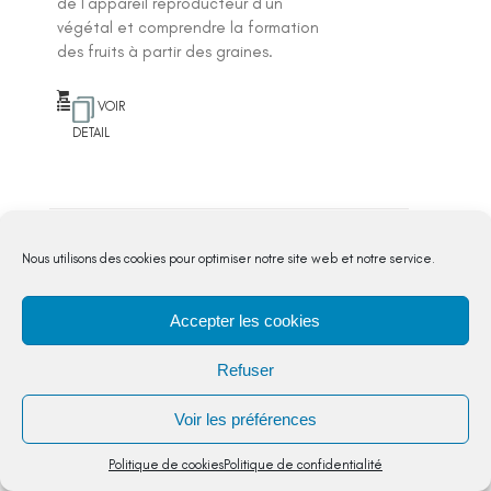
de l’appareil reproducteur d’un
végétal et comprendre la formation
des fruits à partir des graines.
VOIR
DETAIL
Nous utilisons des cookies pour optimiser notre site web et notre service.
Le corps humain os et
articulations
Le monde vivant
,
Questionner le
Accepter les cookies
monde
,
CE2
Refuser
Les élèves découvriront comment est
organisé le squelette, ils apprendront
Voir les préférences
quelques noms d’os importants et les
éléments permettant le
Politique de cookies
Politique de confidentialité
fonctionnement d’une articulation....