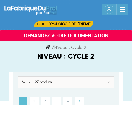
Skip
to
content
GUIDE
PSYCHOLOGIE DE L'ENFANT
DEMANDEZ VOTRE DOCUMENTATION
/
Niveau :
Cycle 2
NIVEAU :
CYCLE 2
Montrer
27 produits
1
2
3
…
14