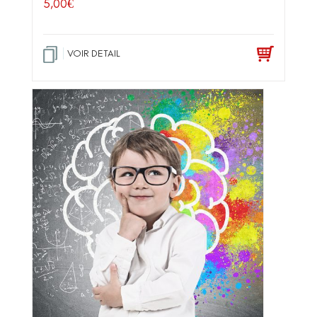
5,00
€
VOIR DETAIL