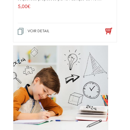
5,00
€
VOIR DETAIL