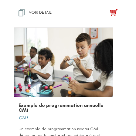
ot
e
1
.0
VOIR DETAIL
0
su
r 5
Exemple de programmation annuelle
CM1
CM1
Un exemple de programmation niveau CM1
découpé par trimestre et par période à partir