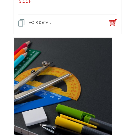
5,00
€
VOIR DETAIL