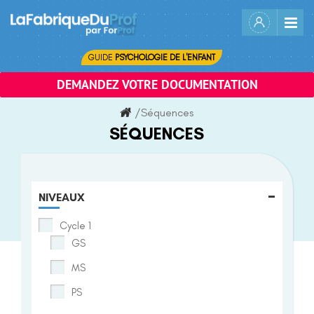
Skip
to
content
GUIDE
PSYCHOLOGIE DE L'ENFANT
DEMANDEZ VOTRE DOCUMENTATION
/
Séquences
SÉQUENCES
-
NIVEAUX
Cycle 1
GS
MS
PS